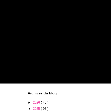
Archives du blog
►
2026
( 40 )
▼
2025
( 96 )