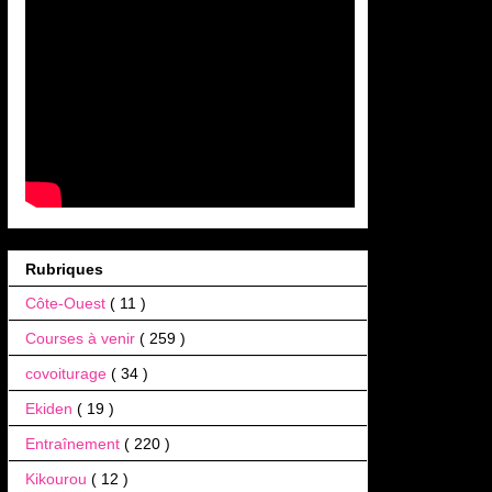
Rubriques
Côte-Ouest
( 11 )
Courses à venir
( 259 )
covoiturage
( 34 )
Ekiden
( 19 )
Entraînement
( 220 )
Kikourou
( 12 )