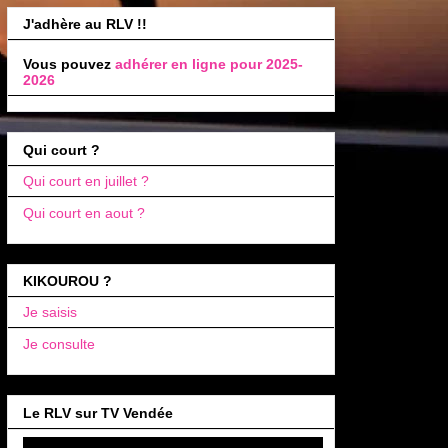
J'adhère au RLV !!
Vous pouvez
adhérer en ligne pour 2025-
2026
Qui court ?
Qui court en juillet ?
Qui court en aout ?
KIKOUROU ?
Je saisis
Je consulte
Le RLV sur TV Vendée