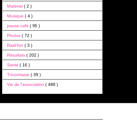
Matériel
( 2 )
Musique
( 4 )
pause café
( 95 )
Photos
( 72 )
RaidYon
( 3 )
Résultats
( 202 )
Santé
( 16 )
Tricomtaise
( 39 )
Vie de l'association
( 488 )