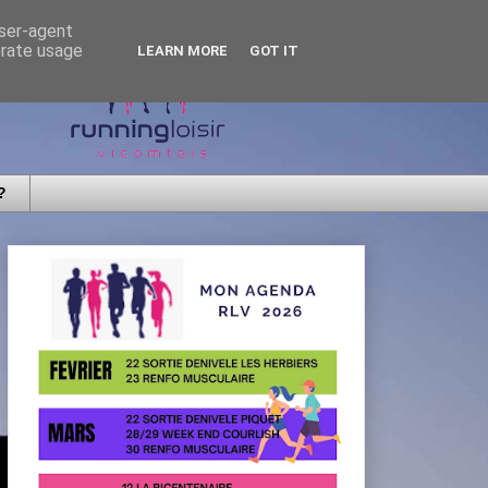
user-agent
erate usage
LEARN MORE
GOT IT
?