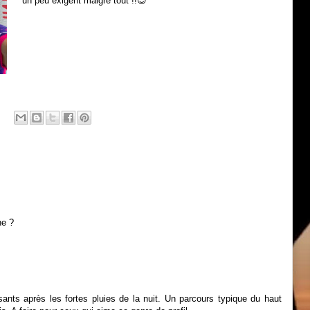
un peu exigent malgré tout !!😉
ne ?
ssants après les fortes pluies de la nuit. Un parcours typique du haut