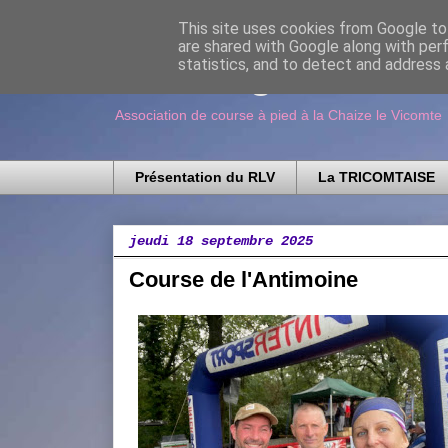
This site uses cookies from Google to 
are shared with Google along with per
Running Loisir V
statistics, and to detect and address 
Association de course à pied à la Chaize le Vicomte
Présentation du RLV
La TRICOMTAISE
jeudi 18 septembre 2025
Course de l'Antimoine