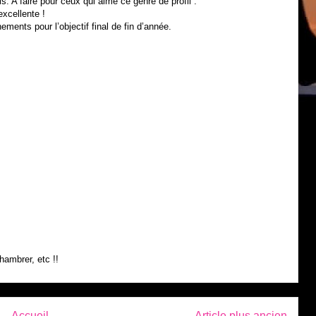
s. A faire pour ceux qui aime ce genre de profil .
 excellente !
ements pour l’objectif final de fin d’année.
hambrer, etc !!
Accueil
Article plus ancien