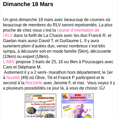
Dimanche 18 Mars
Un gros dimanche 18 mars avec beaucoup de courses où
beaucoup de membres du RLV seront représentés. La plus
proche de chez nous c'est la
course d'orientation de
l'ALV
dans la forêt de La Chaize avec les duo Franck R. et
Gaetan mais aussi David T. et Guillaume L. Il y aura
surement plein d'autres duo, venez nombreux c'est très
sympa, à découvrir soit en mode famille (5km), découverte
(10km) ou expert (18km).
L'ABV
propose 3 trails de 25, 16 ou 8km à Pouzauges avec
Caro et Stéphane M.
Autrement il y a 2 semi- marathon hors département, le 1er
à
Nuaillé
(49) où Olive, Titi et Franck P participent et le
second à la
Rochelle
avec Jerome F. et moi. Vous voyez il y
a plusieurs possibilités ce jour là, à vous de choisir.
GJ