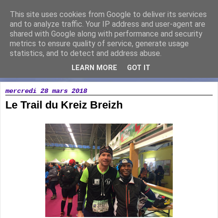
This site uses cookies from Google to deliver its services
Running Loisir Vicomtais
and to analyze traffic. Your IP address and user-agent are
shared with Google along with performance and security
metrics to ensure quality of service, generate usage
Association de course à pied à la Chaize le Vicomte
statistics, and to detect and address abuse.
LEARN MORE
GOT IT
▼
mercredi 28 mars 2018
Le Trail du Kreiz Breizh