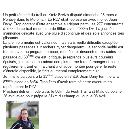
Un petit résumé du trail du Kreiz Breizh disputé dimanche 25 mars à
Pontivy dans le Morbihan. Le RLV était représenté avec moi et Jean
Dany. Trop content d’être ensemble au départ parmi les 277 concurrents
à 7h00 de ce trail mode ultra de 66km avec 2000m D+. La journée
s’annonce délicate avec une pluie discontinue et des sols annoncés très
glissants.
La première moitié est vallonnée mais sans réelle difficulté exceptée
plusieurs passages sur rochers hyper dangereux. La seconde moitié est
terrible avec au programme boue, montées et descentes très raides. Le
ème
passage du 50
km est critique, je reprends plusieurs coureurs
épuisés, je suis pas au mieux non plus et me force à manger et boire
régulièrement tout en marchant à chaque montée pour gérer le reste
d’énergie disponible, je finis au mental complètement cuit.
ème
Je finis le parcours à la 13
place en 7h19, Jean Dany termine à la
ème
87
place en 8h54. Trop fiers d’avoir terminé cette aventure en
représentant le RLV.
Prochain défi en mode ultra, le 80km du Festi Trail à st Malo du bois le
28 avril avec pour prépa le 31km du champ du loup le 08 avril.