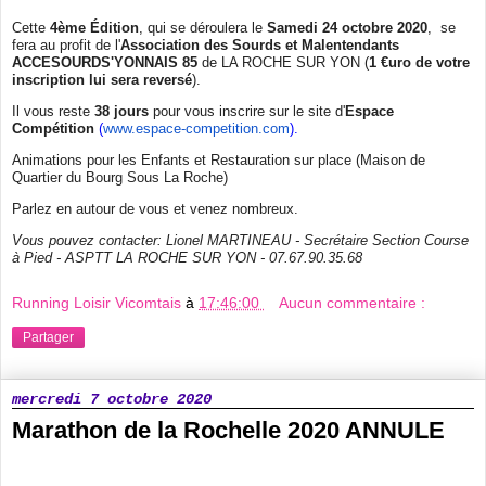
Cette
4ème Édition
, qui se déroulera le
Samedi 24 octobre 2020
, se
fera au profit de l'
Association des Sourds et Malentendants
ACCESOURDS'YONNAIS 85
de LA ROCHE SUR YON (
1 €uro de votre
inscription lui sera reversé
).
Il vous reste
38 jours
pour vous inscrire sur le site d'
Espace
Compétition
(
www.espace-competition.com
).
Animations pour les Enfants et Restauration sur place (Maison de
Quartier du Bourg Sous La Roche)
Parlez en autour de vous et venez nombreux.
Vous pouvez contacter:
Lionel MARTINEAU - Secrétaire Section Course
à Pied - ASPTT LA ROCHE SUR YON - 07.67.90.35.68
Running Loisir Vicomtais
à
17:46:00
Aucun commentaire :
Partager
mercredi 7 octobre 2020
Marathon de la Rochelle 2020 ANNULE