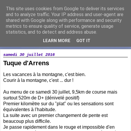
This site uses cookies from Google to deliver its services
Running Loisir Vicomtais
and to analyze traffic. Your IP address and user-agent are
shared with Google along with performance and security
metrics to ensure quality of service, generate usage
Association de course à pied à la Chaize le Vicomte
statistics, and to detect and address abuse.
LEARN MORE
GOT IT
▼
samedi 30 juillet 2016
Tuque d'Arrens
Les vacances à la montagne, c'est bien.
Courir à la montagne, c'est ... dur !
Au menu de ce samedi 30 juillet, 9,5km de course mais
surtout 520m de D+ (dénivelé positif)
Premier kilomètre sur du "plat" ou les sensations sont
équivalentes à l'habitude.
La suite avec un premier changement de pente est
beaucoup plus difficile.
Je passe rapidement dans le rouge et impossible d'en