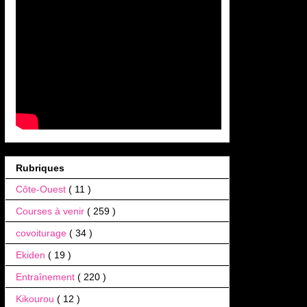
Rubriques
Côte-Ouest
( 11 )
Courses à venir
( 259 )
covoiturage
( 34 )
Ekiden
( 19 )
Entraînement
( 220 )
Kikourou
( 12 )