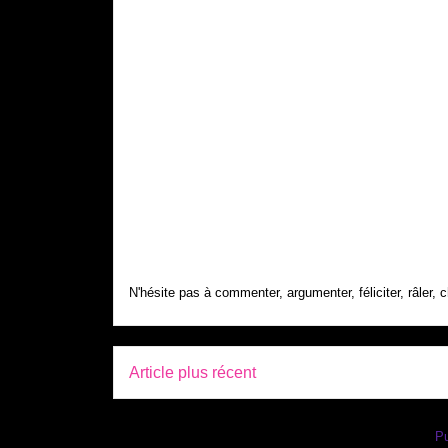
N'hésite pas à commenter, argumenter, féliciter, râler, c
Article plus récent
Inscription à :
Pu