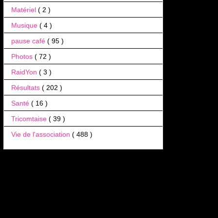
Matériel
( 2 )
Musique
( 4 )
pause café
( 95 )
Photos
( 72 )
RaidYon
( 3 )
Résultats
( 202 )
Santé
( 16 )
Tricomtaise
( 39 )
Vie de l'association
( 488 )