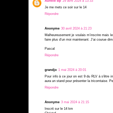
Aurelie Bp
29 avril 2024 à 13:33
Je me mets ce soir sur le 14
Répondre
Anonyme
30 avril 2024 à 21:23
Malheureusement je voulais m’inscrire mais le
faire plus d’un moi maintenant. J’ai courue dim
Pascal
Répondre
grandjo
1 mai 2024 à 20:01
Pour info à ce jour on est 9 du RLV à s'être in
aura un stand pour présenter la tricomtaise. 
Répondre
Anonyme
3 mai 2024 à 21:15
Inscrit sur le 14 km