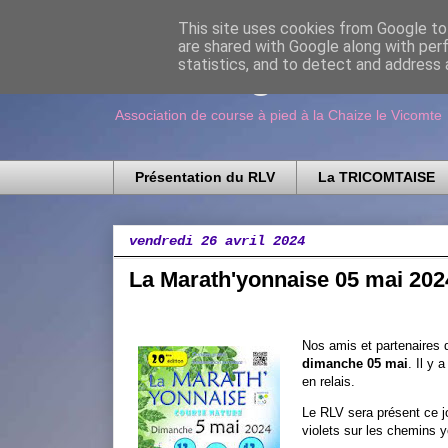
This site uses cookies from Google to 
are shared with Google along with per
Running Loisir V
statistics, and to detect and address 
Association de course à pied à la Chaize le Vicomte
Présentation du RLV
La TRICOMTAISE
vendredi 26 avril 2024
La Marath'yonnaise 05 mai 202
Nos amis et partenaires
dimanche 05 mai
. Il y
en relais.
Le RLV sera présent ce jo
violets sur les chemins y