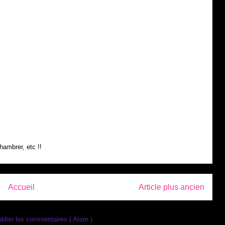
hambrer, etc !!
Accueil
Article plus ancien
blier les commentaires ( Atom )