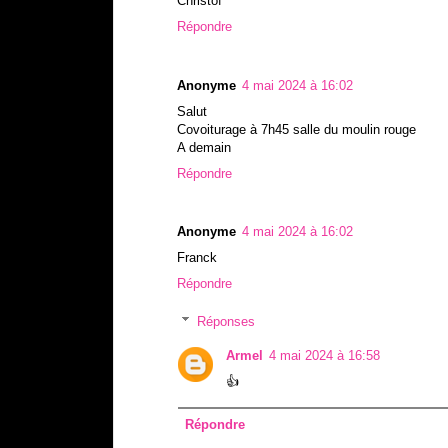
Christof
Répondre
Anonyme
4 mai 2024 à 16:02
Salut
Covoiturage à 7h45 salle du moulin rouge
A demain
Répondre
Anonyme
4 mai 2024 à 16:02
Franck
Répondre
Réponses
Armel
4 mai 2024 à 16:58
👍
Répondre