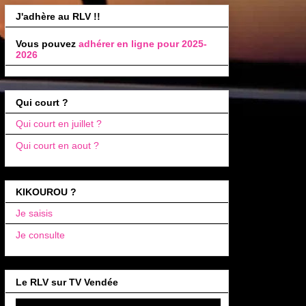
J'adhère au RLV !!
Vous pouvez
adhérer en ligne pour 2025-
2026
Qui court ?
Qui court en juillet ?
Qui court en aout ?
KIKOUROU ?
Je saisis
Je consulte
Le RLV sur TV Vendée