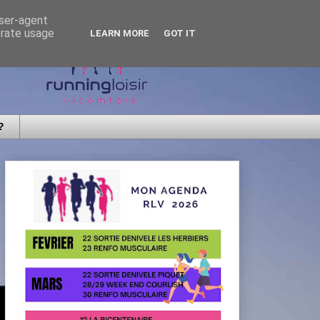
user-agent
erate usage
LEARN MORE
GOT IT
?