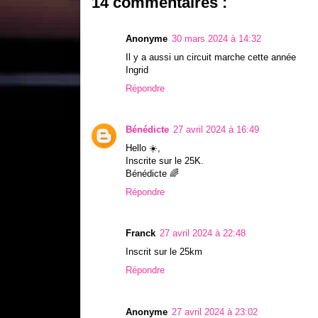
14 commentaires :
Anonyme
30 mars 2024 à 14:32
Il y a aussi un circuit marche cette année
Ingrid
Répondre
Bénédicte
27 avril 2024 à 16:49
Hello ☀️,
Inscrite sur le 25K.
Bénédicte 🌈
Répondre
Franck
27 avril 2024 à 22:48
Inscrit sur le 25km
Répondre
Anonyme
27 avril 2024 à 23:02