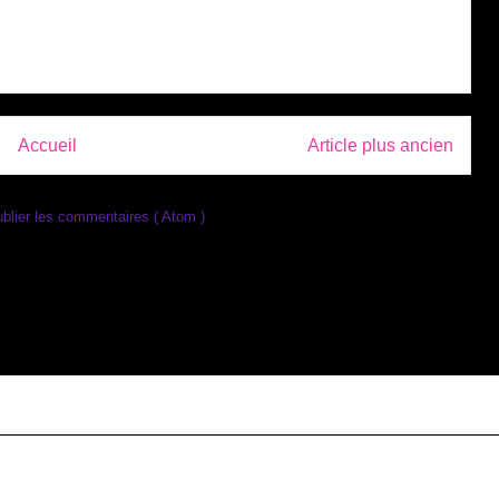
Accueil
Article plus ancien
blier les commentaires ( Atom )