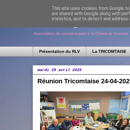
This site uses cookies from Google to 
are shared with Google along with per
Running Loisir V
statistics, and to detect and address 
Association de course à pied à la Chaize le Vicomte
Présentation du RLV
La TRICOMTAISE
mardi 29 avril 2025
Réunion Tricomtaise 24-04-202