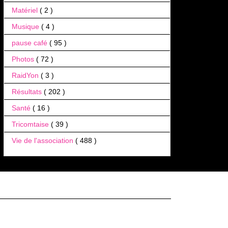
Matériel
( 2 )
Musique
( 4 )
pause café
( 95 )
Photos
( 72 )
RaidYon
( 3 )
Résultats
( 202 )
Santé
( 16 )
Tricomtaise
( 39 )
Vie de l'association
( 488 )