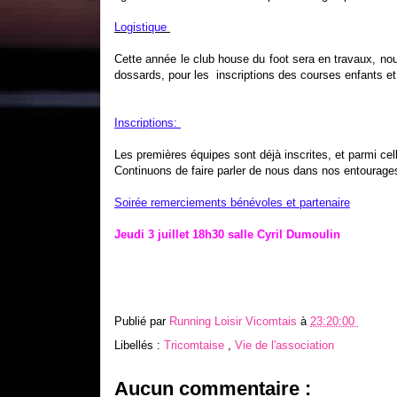
Logistique
Cette année le club house du foot sera en travaux, nous
dossards, pour les inscriptions des courses enfants et 
Inscriptions:
Les premières équipes sont déjà inscrites, et parmi c
Continuons de faire parler de nous dans nos entourage
Soirée remerciements bénévoles et partenaire
Jeudi 3 juillet 18h30 salle Cyril Dumoulin
Publié par
Running Loisir Vicomtais
à
23:20:00
Libellés :
Tricomtaise
,
Vie de l'association
Aucun commentaire :