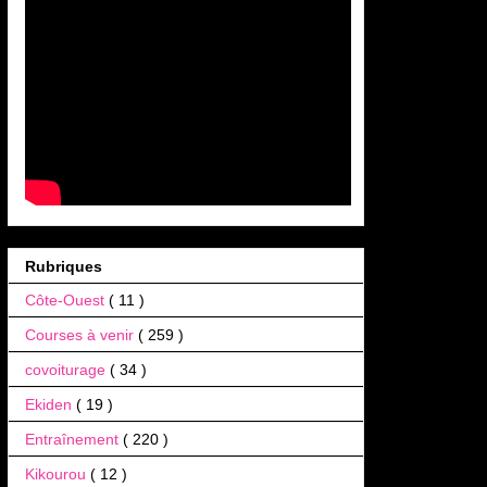
Rubriques
Côte-Ouest
( 11 )
Courses à venir
( 259 )
covoiturage
( 34 )
Ekiden
( 19 )
Entraînement
( 220 )
Kikourou
( 12 )