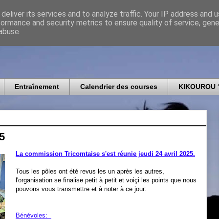
deliver its services and to analyze traffic. Your IP address and 
formance and security metrics to ensure quality of service, gen
icomtais
abuse.
Entraînement
Calendrier des courses
KIKOUROU 
5
La commission Tricomtaise s'est réunie jeudi 24 avril 2025.
Tous les pôles ont été revus les un après les autres,
l'organisation se finalise petit à petit et voiçi les points que nous
pouvons vous transmettre et à noter à ce jour:
Bénévoles: