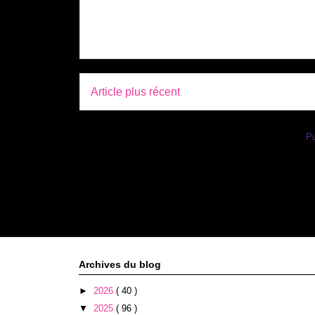
Article plus récent
Inscription à :
Pu
Archives du blog
►
2026
( 40 )
▼
2025
( 96 )