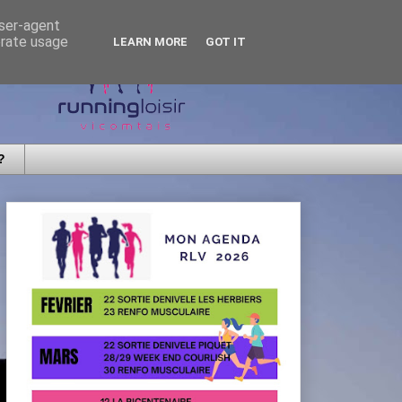
user-agent
erate usage
LEARN MORE
GOT IT
?