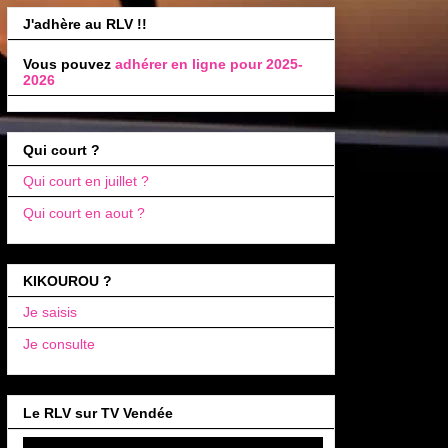
J'adhère au RLV !!
Vous pouvez
adhérer en ligne pour 2025-
2026
Qui court ?
Qui court en juillet ?
Qui court en aout ?
KIKOUROU ?
Je saisis
Je consulte
Le RLV sur TV Vendée