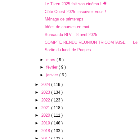
Le Tiken 2025 fait son cinéma ! 🎥
Côte-Ouest 2025: inscrivez-vous !
Ménage de printemps
Idées de courses en mai
Bureau du RLV – 8 avril 2025
COMPTE RENDU REUNION TRICOMTAISE Le 27-
Sortie du lundi de Paques
►
mars
( 9 )
►
février
( 9 )
►
janvier
( 6 )
►
2024
( 119 )
►
2023
( 134 )
►
2022
( 123 )
►
2021
( 118 )
►
2020
( 111 )
►
2019
( 146 )
►
2018
( 133 )
►
2017
( 123 )