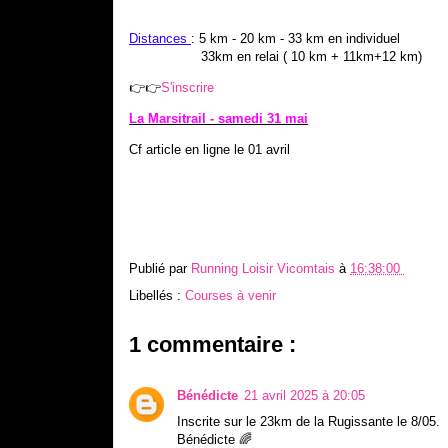
Distances
: 5 km - 20 km - 33 km en individuel
33km en relai ( 10 km + 11km+12 km)
👉👉
S'inscrire
La Marsitrail - samedi 31 mai
Cf article en ligne le 01 avril
Publié par
Running Loisir Vicomtais
à
16:38:00
Libellés :
Courses à venir
1 commentaire :
Bénédicte
21 avril 2025 à 20:05
Inscrite sur le 23km de la Rugissante le 8/05.
Bénédicte 🌈