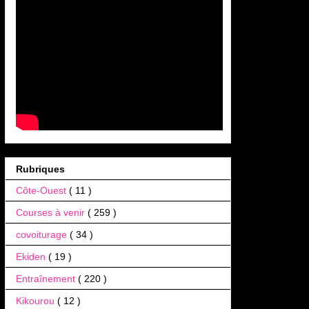
Rubriques
Côte-Ouest
( 11 )
Courses à venir
( 259 )
covoiturage
( 34 )
Ekiden
( 19 )
Entraînement
( 220 )
Kikourou
( 12 )