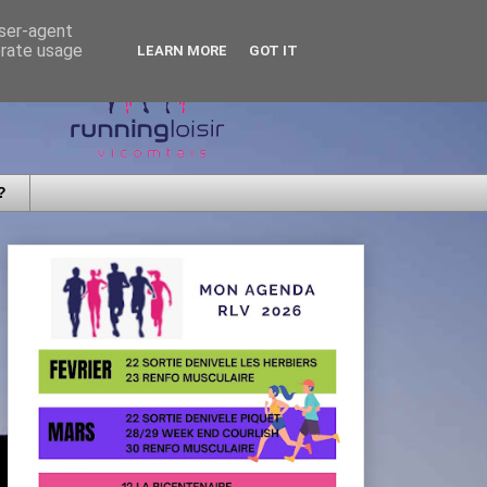
user-agent
erate usage
LEARN MORE
GOT IT
?