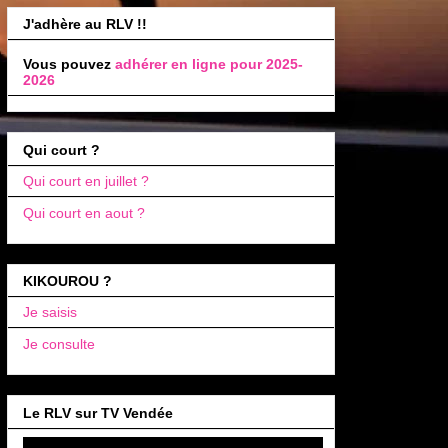
J'adhère au RLV !!
Vous pouvez
adhérer en ligne pour 2025-
2026
Qui court ?
Qui court en juillet ?
Qui court en aout ?
KIKOUROU ?
Je saisis
Je consulte
Le RLV sur TV Vendée