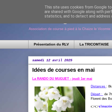
This site uses cookies from Google to 
are shared with Google along with per
Running Loisir V
statistics, and to detect and address 
Association de course à pied à la Chaize le Vicomte
Présentation du RLV
La TRICOMTAISE
samedi 12 avril 2025
Idées de courses en mai
La RANDO DU MUGUET - jeudi 1er mai
Distances
: 8
Départ :
de 7h
Florent des Bo
👉👉
s'inscrir