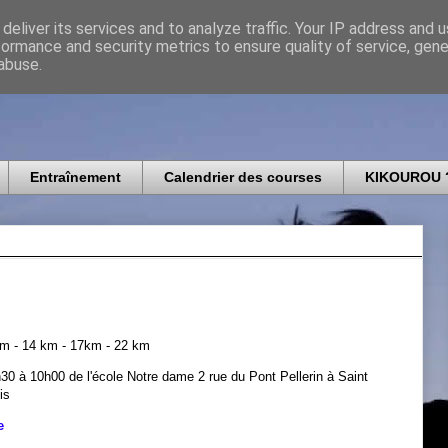
deliver its services and to analyze traffic. Your IP address and 
formance and security metrics to ensure quality of service, gen
icomtais
abuse.
Entraînement
Calendrier des courses
KIKOUROU 
km - 14 km - 17km - 22 km
30 à 10h00 de l'école Notre dame 2 rue du Pont Pellerin à Saint
is
e