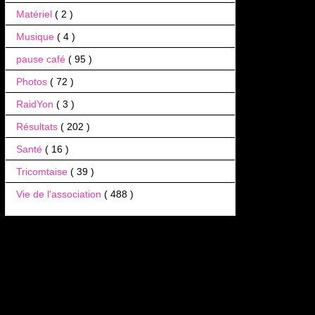
Matériel
( 2 )
Musique
( 4 )
pause café
( 95 )
Photos
( 72 )
RaidYon
( 3 )
Résultats
( 202 )
Santé
( 16 )
Tricomtaise
( 39 )
Vie de l'association
( 488 )