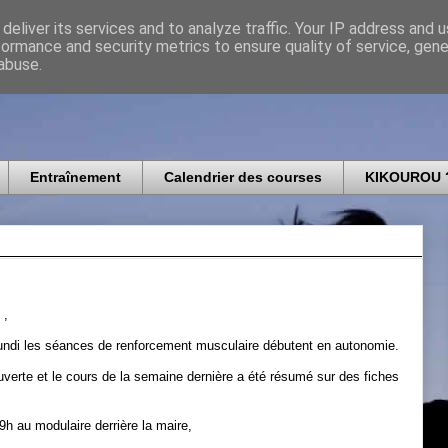
deliver its services and to analyze traffic. Your IP address and 
formance and security metrics to ensure quality of service, gen
icomtais
abuse.
Entraînement
Calendrier des courses
KIKOUROU 
 ,
 lundi les séances de renforcement musculaire débutent en autonomie.
uverte et le cours de la semaine dernière a été résumé sur des fiches
h au modulaire derrière la maire,