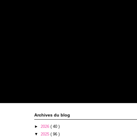
Archives du blog
►
2026
( 40 )
▼
2025
( 96 )