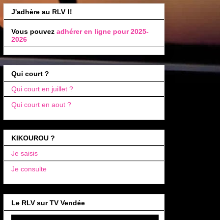
J'adhère au RLV !!
Vous pouvez
adhérer en ligne pour 2025-
2026
Qui court ?
Qui court en juillet ?
Qui court en aout ?
KIKOUROU ?
Je saisis
Je consulte
Le RLV sur TV Vendée