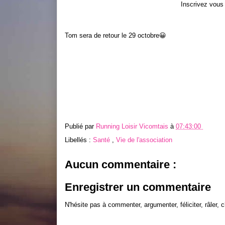
Inscrivez vous
Tom sera de retour le 29 octobre😀
Publié par
Running Loisir Vicomtais
à
07:43:00
Libellés :
Santé
,
Vie de l'association
Aucun commentaire :
Enregistrer un commentaire
N'hésite pas à commenter, argumenter, féliciter, râler, c