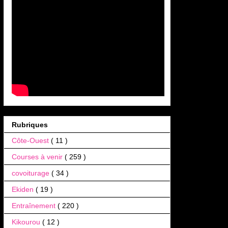
Rubriques
Côte-Ouest
( 11 )
Courses à venir
( 259 )
covoiturage
( 34 )
Ekiden
( 19 )
Entraînement
( 220 )
Kikourou
( 12 )