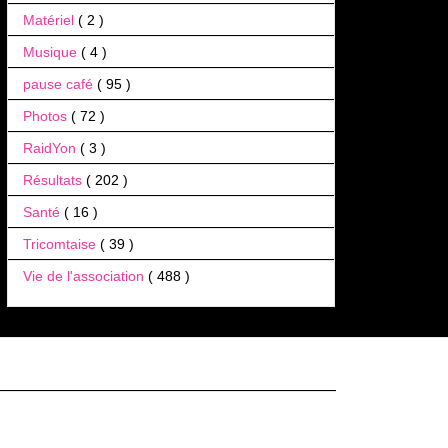
Matériel
( 2 )
Musique
( 4 )
pause café
( 95 )
Photos
( 72 )
RaidYon
( 3 )
Résultats
( 202 )
Santé
( 16 )
Tricomtaise
( 39 )
Vie de l'association
( 488 )