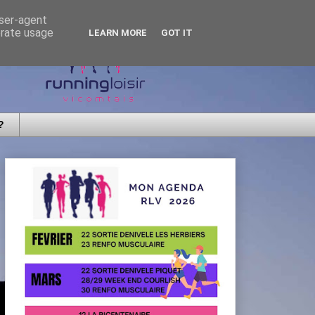
user-agent
erate usage
LEARN MORE
GOT IT
?