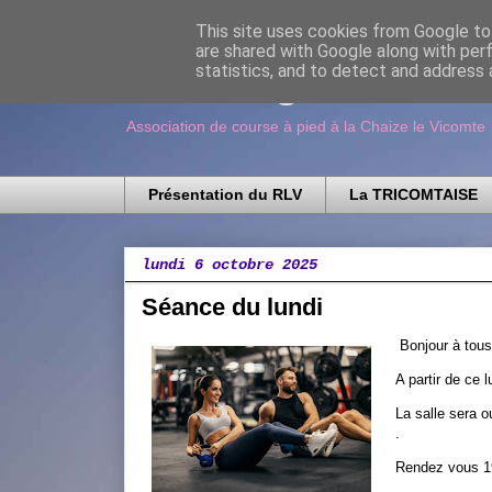
This site uses cookies from Google to 
are shared with Google along with per
Running Loisir V
statistics, and to detect and address 
Association de course à pied à la Chaize le Vicomte
Présentation du RLV
La TRICOMTAISE
lundi 6 octobre 2025
Séance du lundi
Bonjour à tous
A partir de ce
La salle sera o
.
Rendez vous 19