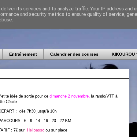
deliver its services and to analyze traffic. Your IP address and 
formance and security metrics to ensure quality of service, gen
icomtais
abuse.
Entraînement
Calendrier des courses
KIKOUROU 
Petite idée de sortie pour ce
dimanche 2 novembre,
la rando/VTT à
Ste Cécile.
DEPART : dès 7h30 jusqu'à 10h
PARCOURS : 6 - 9 - 14 - 16 - 20 - 22 KM
TARIF : 7€ sur
Helloasso
ou sur place