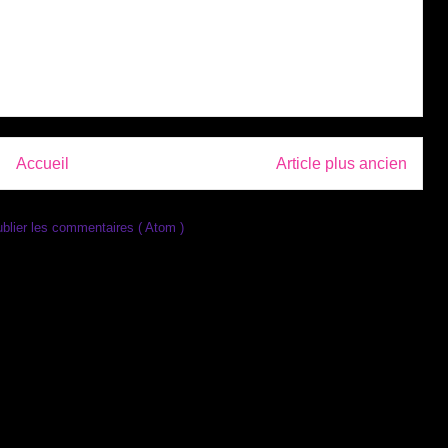
Accueil
Article plus ancien
blier les commentaires ( Atom )