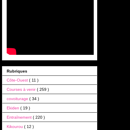
Rubriques
Côte-Ouest
( 11 )
Courses à venir
( 259 )
covoiturage
( 34 )
Ekiden
( 19 )
Entraînement
( 220 )
Kikourou
( 12 )