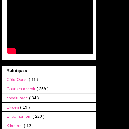
Rubriques
Côte-Ouest
( 11 )
Courses à venir
( 259 )
covoiturage
( 34 )
Ekiden
( 19 )
Entraînement
( 220 )
Kikourou
( 12 )