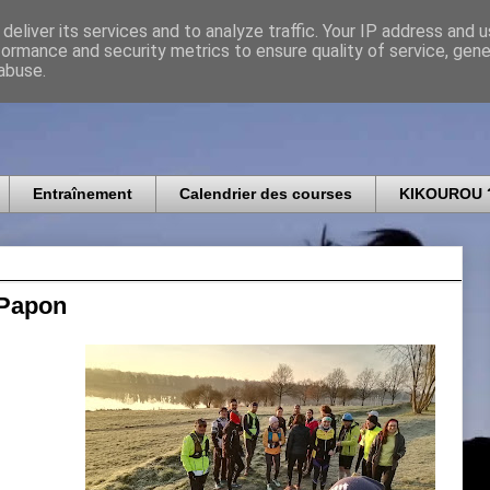
deliver its services and to analyze traffic. Your IP address and 
formance and security metrics to ensure quality of service, gen
icomtais
abuse.
Entraînement
Calendrier des courses
KIKOUROU 
à Papon