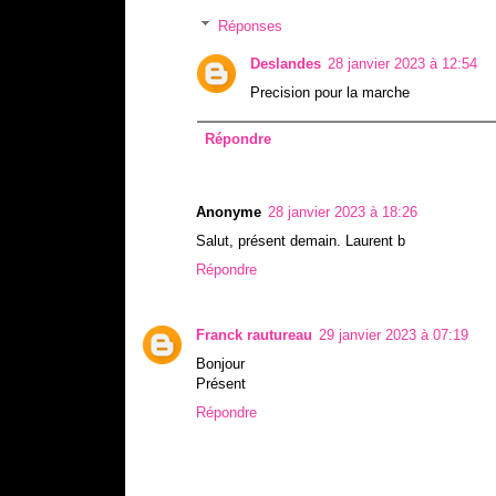
Réponses
Deslandes
28 janvier 2023 à 12:54
Precision pour la marche
Répondre
Anonyme
28 janvier 2023 à 18:26
Salut, présent demain. Laurent b
Répondre
Franck rautureau
29 janvier 2023 à 07:19
Bonjour
Présent
Répondre