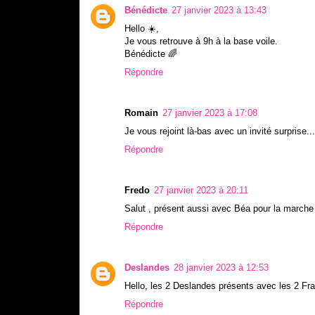
Bénédicte
27 janvier 2023 à 13:43
Hello ☀️,
Je vous retrouve à 9h à la base voile.
Bénédicte 🌈
Répondre
Romain
27 janvier 2023 à 17:08
Je vous rejoint là-bas avec un invité surprise...
Répondre
Fredo
27 janvier 2023 à 20:11
Salut , présent aussi avec Béa pour la marche
Répondre
Deslandes
28 janvier 2023 à 12:53
Hello, les 2 Deslandes présents avec les 2 Fr
Répondre