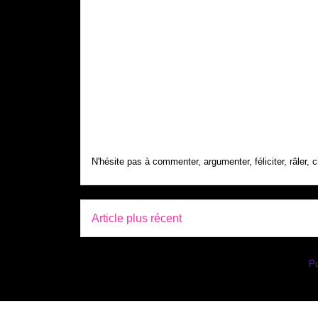
N'hésite pas à commenter, argumenter, féliciter, râler, c
Article plus récent
Inscription à :
Pu