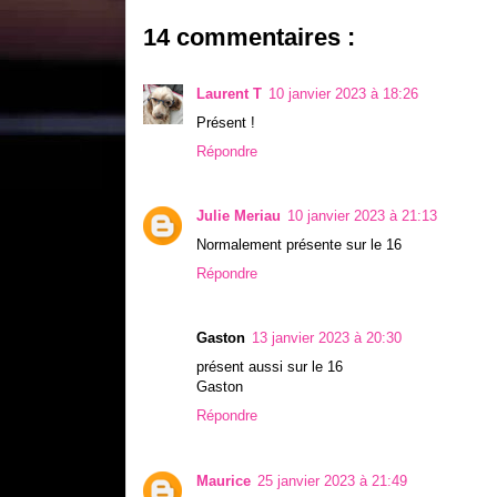
14 commentaires :
Laurent T
10 janvier 2023 à 18:26
Présent !
Répondre
Julie Meriau
10 janvier 2023 à 21:13
Normalement présente sur le 16
Répondre
Gaston
13 janvier 2023 à 20:30
présent aussi sur le 16
Gaston
Répondre
Maurice
25 janvier 2023 à 21:49