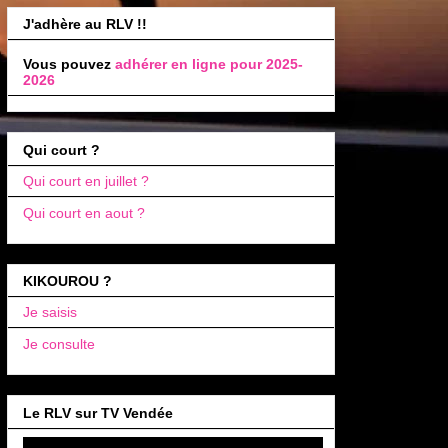
J'adhère au RLV !!
Vous pouvez
adhérer en ligne pour 2025-
2026
Qui court ?
Qui court en juillet ?
Qui court en aout ?
KIKOUROU ?
Je saisis
Je consulte
Le RLV sur TV Vendée