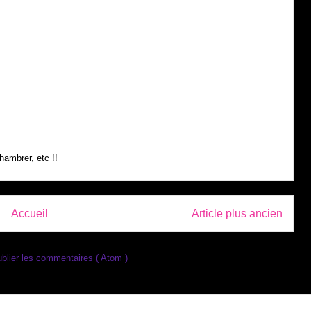
hambrer, etc !!
Accueil
Article plus ancien
blier les commentaires ( Atom )