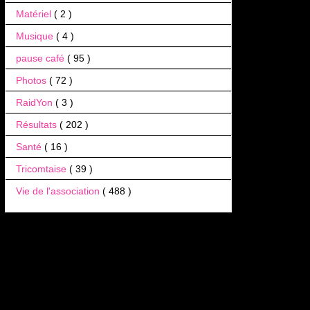
Matériel
( 2 )
Musique
( 4 )
pause café
( 95 )
Photos
( 72 )
RaidYon
( 3 )
Résultats
( 202 )
Santé
( 16 )
Tricomtaise
( 39 )
Vie de l'association
( 488 )