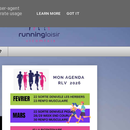
user-agent
erate usage
LEARN MORE
GOT IT
?