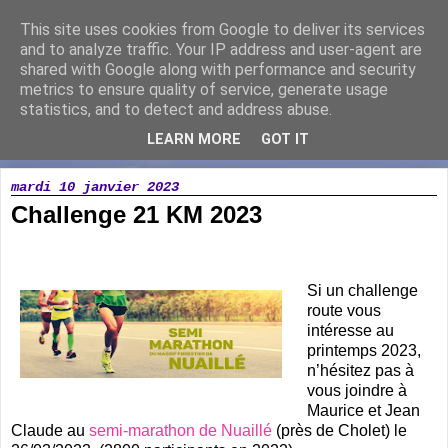
This site uses cookies from Google to deliver its services
Running Loisir Vicomtais
and to analyze traffic. Your IP address and user-agent are
shared with Google along with performance and security
metrics to ensure quality of service, generate usage
Association de course à pied à la Chaize le Vicomte
statistics, and to detect and address abuse.
LEARN MORE
GOT IT
▼
mardi 10 janvier 2023
Challenge 21 KM 2023
Si un challenge
route vous
intéresse au
printemps 2023,
n’hésitez pas à
vous joindre à
Maurice et Jean
Claude au
semi-marathon de Nuaillé
(près de Cholet) le