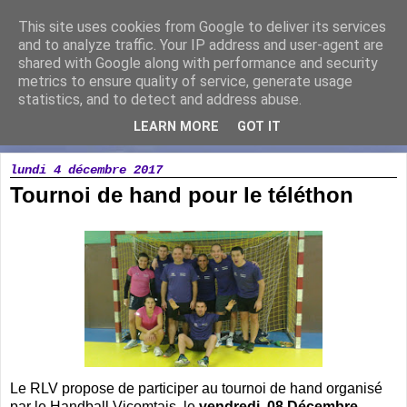
This site uses cookies from Google to deliver its services
Running Loisir Vicomtais
and to analyze traffic. Your IP address and user-agent are
shared with Google along with performance and security
metrics to ensure quality of service, generate usage
Association de course à pied à la Chaize le Vicomte
statistics, and to detect and address abuse.
LEARN MORE
GOT IT
▼
lundi 4 décembre 2017
Tournoi de hand pour le téléthon
Le RLV propose de participer au tournoi de hand organisé
par le Handball Vicomtais le
vendredi 08 Décembre