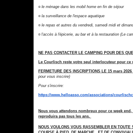
¤ le ménage dans les mobil home en fin de séjour
¤ la surveillance de l'espace aquatique
¤ le repas et autres du vendredi, samedi midi et diman
¤ l'
accès à l'épicerie, au bar et à la restauration (Le 
NE PAS CONTACTER LE CAMPING POUR DES QU
Le Courlisch reste votre seul interlocuteur pour c
FERMETURE DES INSCRIPTIONS LE 15 mars 2026 
pour vous inscrire)
Pour s'inscrire:
https://www.helloasso.com/
associations/courlischc
Nous vous attendons nombreux pour ce week end, q
reproduira pas tous les ans.
NOUS VOULONS VOUS RASSEMBLER
EN TOUTE 
COURSE À PIED, DE MARCHE , ET DE CONVIVIAL