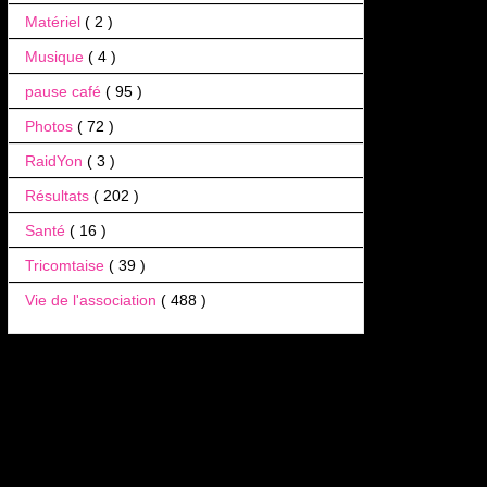
Matériel
( 2 )
Musique
( 4 )
pause café
( 95 )
Photos
( 72 )
RaidYon
( 3 )
Résultats
( 202 )
Santé
( 16 )
Tricomtaise
( 39 )
Vie de l'association
( 488 )