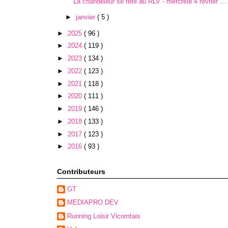
La chandeleur se fête au RLV - mercredi 4 février ...
►
janvier
( 5 )
►
2025
( 96 )
►
2024
( 119 )
►
2023
( 134 )
►
2022
( 123 )
►
2021
( 118 )
►
2020
( 111 )
►
2019
( 146 )
►
2018
( 133 )
►
2017
( 123 )
►
2016
( 93 )
Contributeurs
GT
MEDIAPRO DEV
Running Loisir Vicomtais