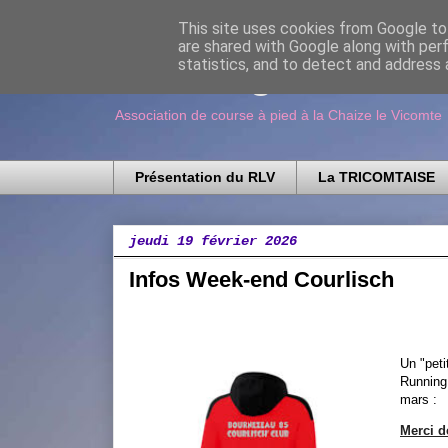
This site uses cookies from Google to 
are shared with Google along with per
Running Loisir V
statistics, and to detect and address 
Association de course à pied à la Chaize le Vicomte
Présentation du RLV
La TRICOMTAISE
jeudi 19 février 2026
Infos Week-end Courlisch
Un "pet
Running
mars :
Merci d