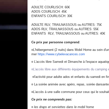
ADULTE COURLISCH: 60€
ADOS COURLISCH: 45€
ENFANTS COURLISCH: 30€
ADULTE RLV, TRAILNASSOUS ou AUTRES: 75€
ADOS RLV, TRAILNASSOUS ou AUTRES: 55€
ENFANTS RLV, TRAILNASSOUS ou AUTRES: 40€
C
e prix par personne comprend
:
¤L'hébergement (2 nuits) dans Mobil Home au sein d'
mer
https://www.
cybelevacances.com
¤ L'accès libre Samedi et Dimanche à l'espace aquatiqu
¤L'accès libre aux différents équipements du camping e
¤l'activité pour adulte ados et enfants du samedi en fi
¤ La soirée animée avec apéro, repas, soirée dansante e
¤L'accès à une salle commune pour ceux qui le souhaite
Ce prix ne comprends pas:
¤
les draps et serviettes dans le mobil home