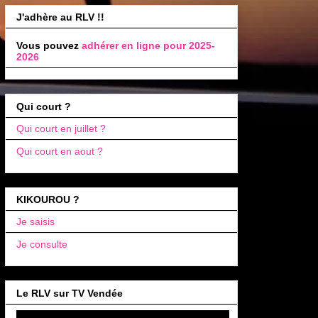
J'adhère au RLV !!
Vous pouvez
adhérer en ligne pour 2025-
2026
Qui court ?
Qui court en juillet ?
Qui court en aout ?
KIKOUROU ?
Je saisis
Je consulte
Le RLV sur TV Vendée