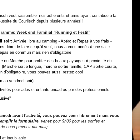
isch veut rassembler nos adhérents et amis ayant contribué à la
ussite du Courlisch depuis plusieurs années!!
ramme: Week end Familial "Running et Festif"
i soir:
Arrivée libre au camping - Apéro et Repas à vos frais -
st libre de faire ce qu'il veut, nous aurons accès à une salle
repas en commun mais rien d'obligatoire
se ou Marche pour profiter des beaux paysages à proximité du
s (Marche sortie longue, marche sortie famille, CAP sortie courte,
 d'obligatoire, vous pouvez aussi restez cool
m au vendredi soir)
vités pour ados et enfants encadrés par des professionnels
lusive"
amedi avant l'activité, vous pouvez venir librement mais vous
emplir le formulaire
, venez pour 9h00 pour les sorties et
 de nous prévenir par mail)
 et inoubliable