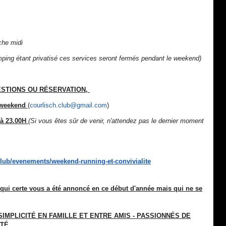
che midi
camping étant privatisé ces services seront fermés pendant le weekend)
ESTIONS OU RÉSERVATION,
e weekend
(
courlisch.club@gmail.
com
)
à 23.00H
(Si vous êtes sûr de venir, n'attendez pas le dernier moment
lub/
evenements/weekend-running-et-
convivialite
ui certe vous a été annoncé en ce début d'année mais qui ne se
SIMPLICITÉ
EN FAMILLE ET ENTRE AMIS - PASSIONNÉS DE
ITÉ