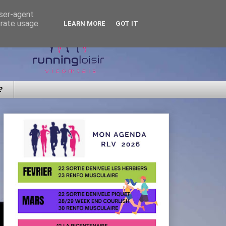
user-agent
erate usage
LEARN MORE
GOT IT
?