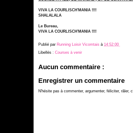
VIVA LA COURLISCH'MANIA !!!!
SHALALALA
Le Bureau,
VIVA LA COURLISCH'MANIA !!!!
Publié par
Running Loisir Vicomtais
à
14:52:00
Libellés :
Courses à venir
Aucun commentaire :
Enregistrer un commentaire
N'hésite pas à commenter, argumenter, féliciter, râler, c