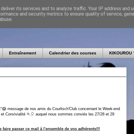
deliver its services and to analyze traffic. Your IP address and 
formance and security metrics to ensure quality of service, gen
icomtais
abuse.
Entraînement
Calendrier des courses
KIKOUROU 
it"😱 message de nos amis du Courlisch'Club concernant le Week-end
 et Convivialité 🏃🎈 auquel nous sommes conviés les 27/28 et 29
e faire passer ce mail à l'ensemble de vos adhérents!!!