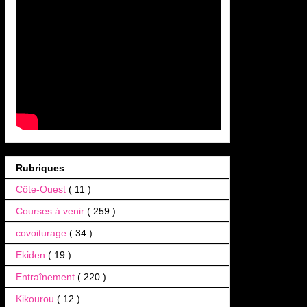
Rubriques
Côte-Ouest
( 11 )
Courses à venir
( 259 )
covoiturage
( 34 )
Ekiden
( 19 )
Entraînement
( 220 )
Kikourou
( 12 )