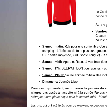
Le Courl
bonne ré
Au prog
Vendred
Chacun e
pour le 
Samedi matin:
Rdv pour une sortie libre Cour
camping - L 'idée est de faire plusieurs groupe
CAP sortie moyenne, CAP sortie Longue) - Rien
Samedi midi:
Apéro et Repas à vos frais (ide
Samedi 17h:
BEER'ATHLON pour adultes - acti
Samedi 19h00:
Soirée animée "Shalalalall inc
Dimanche:
Journée Libre
Pour ceux qui veulent, venir passer la journée du s
n'aurez pas accès à l'activité ni à la soirée
(
Ne pas r
prévoyez votre pique nique pour le samedi midi - Merci
Les prix qui ont été fixés pour ce weekend exceptionnel