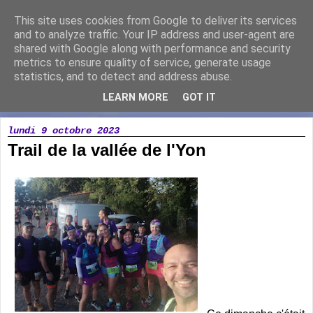
This site uses cookies from Google to deliver its services
Running Loisir Vicomtais
and to analyze traffic. Your IP address and user-agent are
shared with Google along with performance and security
metrics to ensure quality of service, generate usage
Association de course à pied à la Chaize le Vicomte
statistics, and to detect and address abuse.
LEARN MORE
GOT IT
▼
lundi 9 octobre 2023
Trail de la vallée de l'Yon