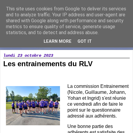
This site uses cookies from Google to deliver its services
Running Loisir Vicomtais
and to analyze traffic. Your IP address and user-agent are
shared with Google along with performance and security
metrics to ensure quality of service, generate usage
Association de course à pied à la Chaize le Vicomte
statistics, and to detect and address abuse.
LEARN MORE
GOT IT
▼
lundi 23 octobre 2023
Les entrainements du RLV
La commission Entrainement
(Nicole, Guillaume, Johann,
Yohan et Ingrid) s'est réunie
ce vendredi afin de faire le
point sur le questionnaire
adressé aux adhérents.
Une bonne partie des
adhérents est satisfaite des