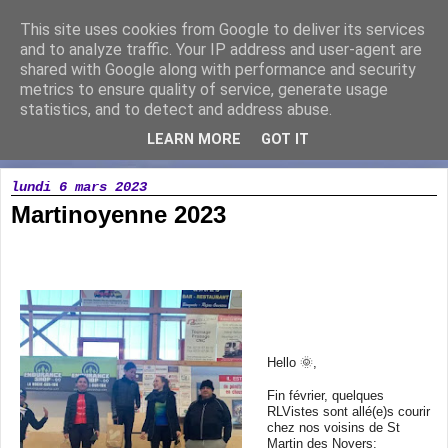
This site uses cookies from Google to deliver its services
Running Loisir Vicomtais
and to analyze traffic. Your IP address and user-agent are
shared with Google along with performance and security
metrics to ensure quality of service, generate usage
Association de course à pied à la Chaize le Vicomte
statistics, and to detect and address abuse.
LEARN MORE
GOT IT
▼
lundi 6 mars 2023
Martinoyenne 2023
Hello 🌞
,
Fin février, quelques
RLVistes sont allé(e)s courir
chez nos voisins de St
Martin des Noyers: