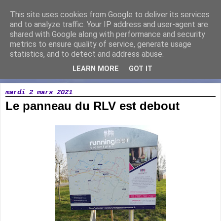
This site uses cookies from Google to deliver its services
Running Loisir Vicomtais
and to analyze traffic. Your IP address and user-agent are
shared with Google along with performance and security
metrics to ensure quality of service, generate usage
Association de course à pied à la Chaize le Vicomte
statistics, and to detect and address abuse.
LEARN MORE
GOT IT
▼
mardi 2 mars 2021
Le panneau du RLV est debout