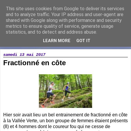
This site uses cookies from Google to deliver its services
Running Loisir Vicomtais
and to analyze traffic. Your IP address and user-agent are
shared with Google along with performance and security
metrics to ensure quality of service, generate usage
Association de course à pied à la Chaize le Vicomte
statistics, and to detect and address abuse.
LEARN MORE
GOT IT
▼
samedi 13 mai 2017
Fractionné en côte
Hier soir avait lieu un bel entrainement de fractionné en côte
à la Vallée Verte, un bon groupe de femmes étaient présents
(8) et 4 hommes dont le coureur fou qui ne cesse de