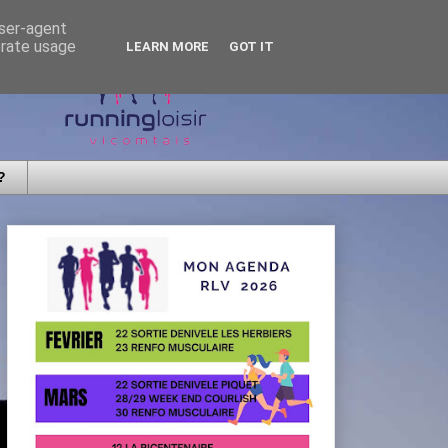
user-agent
erate usage
LEARN MORE
GOT IT
?