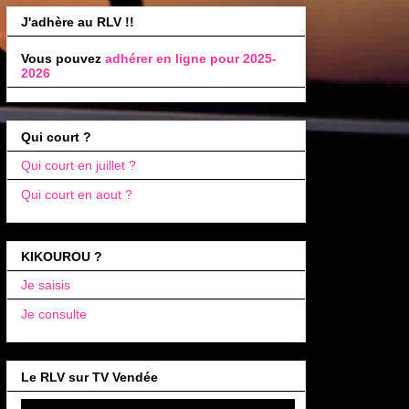
J'adhère au RLV !!
Vous pouvez
adhérer en ligne pour 2025-
2026
Qui court ?
Qui court en juillet ?
Qui court en aout ?
KIKOUROU ?
Je saisis
Je consulte
Le RLV sur TV Vendée