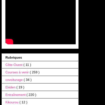
Rubriques
Côte-Ouest
( 11 )
Courses à venir
( 259 )
covoiturage
( 34 )
Ekiden
( 19 )
Entraînement
( 220 )
Kikourou
( 12 )