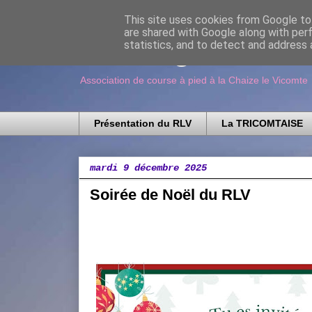
This site uses cookies from Google to 
are shared with Google along with per
Running Loisir V
statistics, and to detect and address 
Association de course à pied à la Chaize le Vicomte
Présentation du RLV
La TRICOMTAISE
mardi 9 décembre 2025
Soirée de Noël du RLV