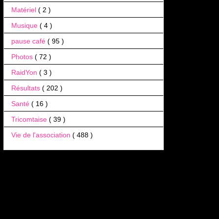
Matériel
( 2 )
Musique
( 4 )
pause café
( 95 )
Photos
( 72 )
RaidYon
( 3 )
Résultats
( 202 )
Santé
( 16 )
Tricomtaise
( 39 )
Vie de l'association
( 488 )