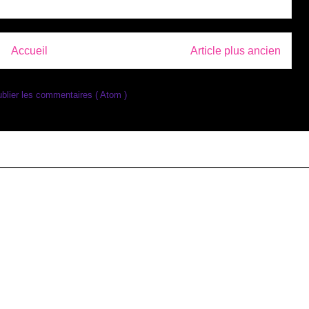
Accueil
Article plus ancien
blier les commentaires ( Atom )