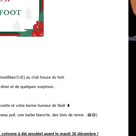
nseillées💦💩) au club house du foot.
 diner et de quelques surprises...
siette et votre bonne humeur de Noël 🌲
beau pull, une barbe blanche, des bois de renne...😂😅)
1 colonne à été ajoutée) avant le mardi 16 décembre !