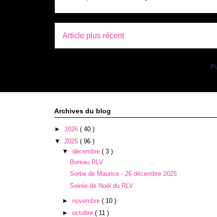
Article plus récent
Inscription à :
Pu
Archives du blog
►
2026
( 40 )
▼
2025
( 96 )
▼
décembre
( 3 )
Bureau RLV
Sortie de Maurice - 26 décembre 2025
Soirée de Noël du RLV
►
novembre
( 10 )
►
octobre
( 11 )