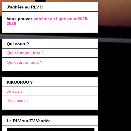
J'adhère au RLV !!
Vous pouvez
adhérer en ligne pour 2025-
2026
Qui court ?
Qui court en juillet ?
Qui court en aout ?
KIKOUROU ?
Je saisis
Je consulte
Le RLV sur TV Vendée