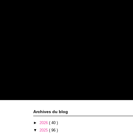
Archives du blog
►
2026
( 40 )
▼
2025
( 96 )