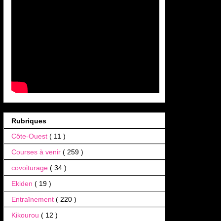
Rubriques
Côte-Ouest
( 11 )
Courses à venir
( 259 )
covoiturage
( 34 )
Ekiden
( 19 )
Entraînement
( 220 )
Kikourou
( 12 )