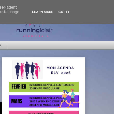
user-agent
erate usage
LEARN MORE
GOT IT
?