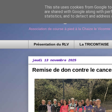
This site uses cookies from Google to 
are shared with Google along with per
Running Loisir V
statistics, and to detect and address 
Association de course à pied à la Chaize le Vicomte
Présentation du RLV
La TRICOMTAISE
jeudi 13 novembre 2025
Remise de don contre le cance