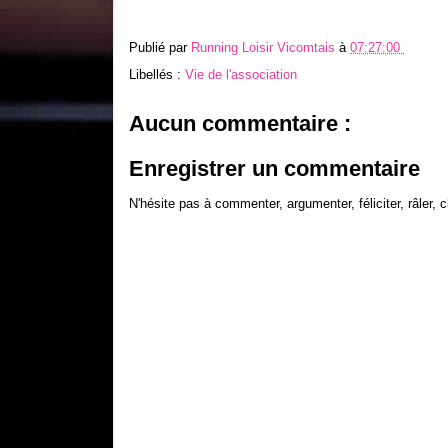
Publié par
Running Loisir Vicomtais
à
07:27:00
Libellés :
Vie de l'association
Aucun commentaire :
Enregistrer un commentaire
N'hésite pas à commenter, argumenter, féliciter, râler, c