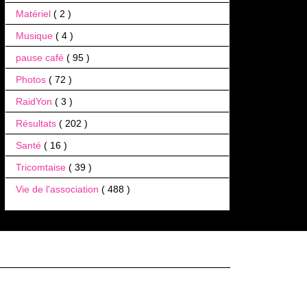
Matériel
( 2 )
Musique
( 4 )
pause café
( 95 )
Photos
( 72 )
RaidYon
( 3 )
Résultats
( 202 )
Santé
( 16 )
Tricomtaise
( 39 )
Vie de l'association
( 488 )