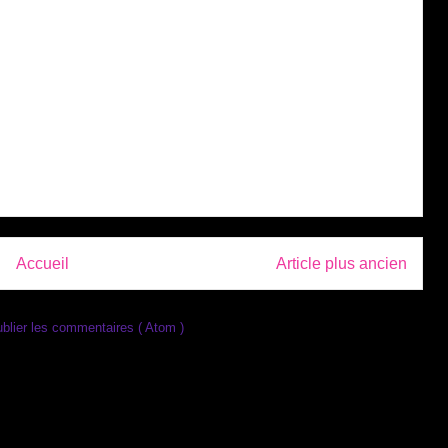
Accueil
Article plus ancien
blier les commentaires ( Atom )