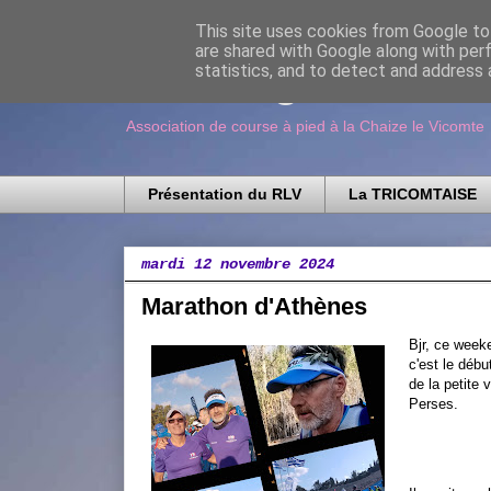
This site uses cookies from Google to 
are shared with Google along with per
Running Loisir V
statistics, and to detect and address 
Association de course à pied à la Chaize le Vicomte
Présentation du RLV
La TRICOMTAISE
mardi 12 novembre 2024
Marathon d'Athènes
Bjr, ce week
c'est le débu
de la petite
Perses.