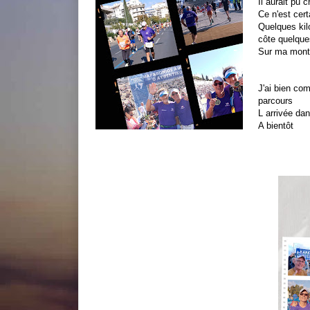
Il aurait pu 
Ce n'est cer
Quelques kil
côte quelque
Sur ma mont
J'ai bien c
parcours
L arrivée da
A bientôt