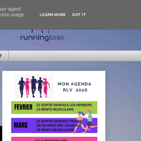
user-agent
erate usage
LEARN MORE
GOT IT
?