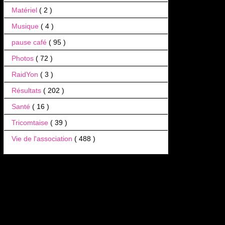
Matériel
( 2 )
Musique
( 4 )
pause café
( 95 )
Photos
( 72 )
RaidYon
( 3 )
Résultats
( 202 )
Santé
( 16 )
Tricomtaise
( 39 )
Vie de l'association
( 488 )