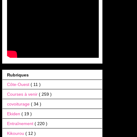
Rubriques
Côte-Ouest
( 11 )
Courses à venir
( 259 )
covoiturage
( 34 )
Ekiden
( 19 )
Entraînement
( 220 )
Kikourou
( 12 )