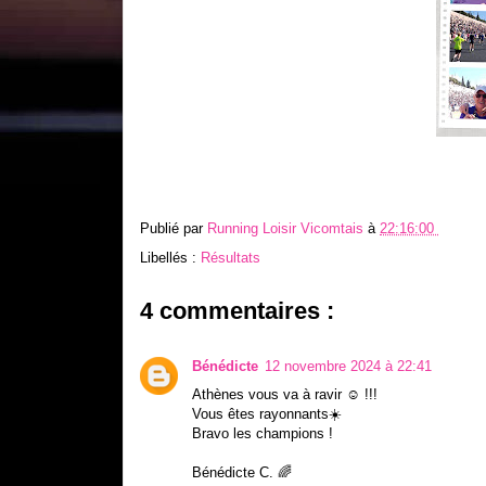
Publié par
Running Loisir Vicomtais
à
22:16:00
Libellés :
Résultats
4 commentaires :
Bénédicte
12 novembre 2024 à 22:41
Athènes vous va à ravir ☺️ !!!
Vous êtes rayonnants☀️
Bravo les champions !
Bénédicte C. 🌈