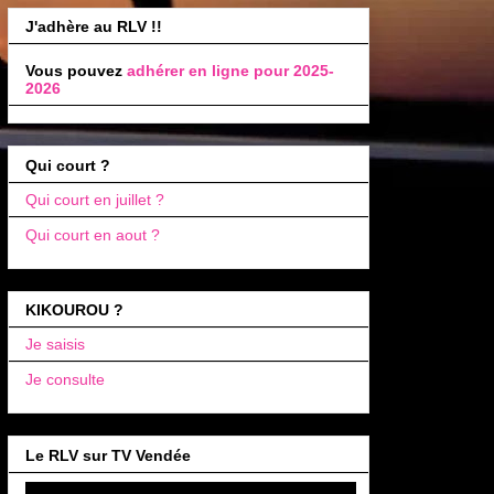
J'adhère au RLV !!
Vous pouvez
adhérer en ligne pour 2025-
2026
Qui court ?
Qui court en juillet ?
Qui court en aout ?
KIKOUROU ?
Je saisis
Je consulte
Le RLV sur TV Vendée