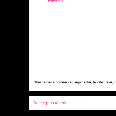
Répondre
N'hésite pas à commenter, argumenter, féliciter, râler, c
Article plus récent