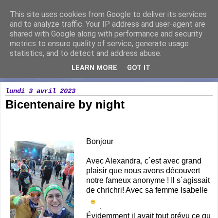
This site uses cookies from Google to deliver its services
Running Loisir Vicomtais
and to analyze traffic. Your IP address and user-agent are
shared with Google along with performance and security
metrics to ensure quality of service, generate usage
Association de course à pied à la Chaize le Vicomte
statistics, and to detect and address abuse.
LEARN MORE
GOT IT
▼
lundi 3 avril 2023
Bicentenaire by night
Bonjour
Avec Alexandra, c´est avec grand
plaisir que nous avons découvert
notre fameux anonyme ! Il s´agissait
de chrichri! Avec sa femme Isabelle
.
Évidemment il avait tout prévu ce qu