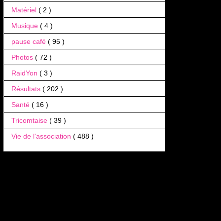
Matériel
( 2 )
Musique
( 4 )
pause café
( 95 )
Photos
( 72 )
RaidYon
( 3 )
Résultats
( 202 )
Santé
( 16 )
Tricomtaise
( 39 )
Vie de l'association
( 488 )