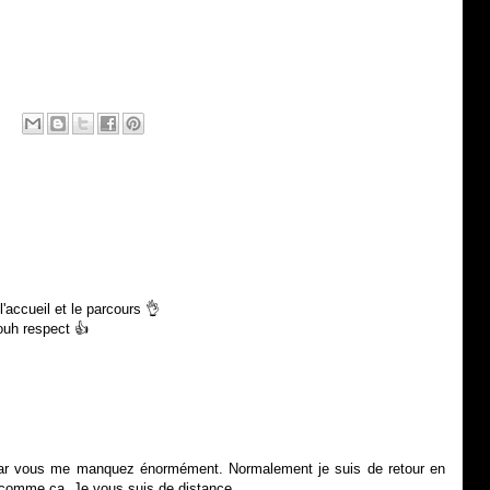
'accueil et le parcours 👌
ouh respect 👍
 car vous me manquez énormément. Normalement je suis de retour en
 comme ça. Je vous suis de distance