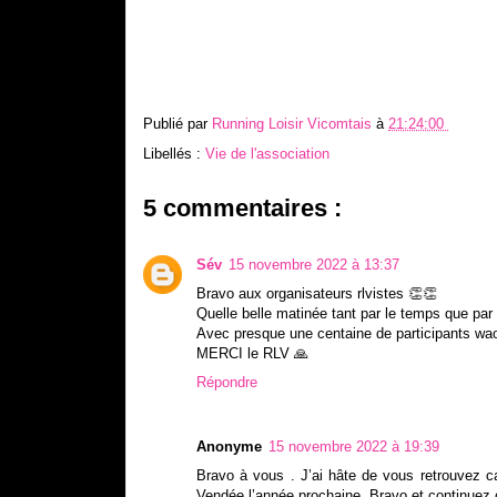
Publié par
Running Loisir Vicomtais
à
21:24:00
Libellés :
Vie de l'association
5 commentaires :
Sév
15 novembre 2022 à 13:37
Bravo aux organisateurs rlvistes 👏👏
Quelle belle matinée tant par le temps que par l
Avec presque une centaine de participants wa
MERCI le RLV 🙏
Répondre
Anonyme
15 novembre 2022 à 19:39
Bravo à vous . J’ai hâte de vous retrouvez
Vendée l’année prochaine. Bravo et continuez