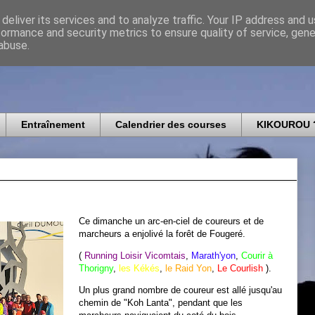
deliver its services and to analyze traffic. Your IP address and 
formance and security metrics to ensure quality of service, gen
icomtais
abuse.
Entraînement
Calendrier des courses
KIKOUROU 
Ce dimanche un arc-en-ciel de coureurs et de
marcheurs a enjolivé la forêt de Fougeré.
(
Running Loisir Vicomtais
,
Marath'yon
,
Courir à
Thorigny
,
les Kékés
,
le Raid Yon
,
Le Courlish
).
Un plus grand nombre de coureur est allé jusqu'au
chemin de "Koh Lanta", pendant que les