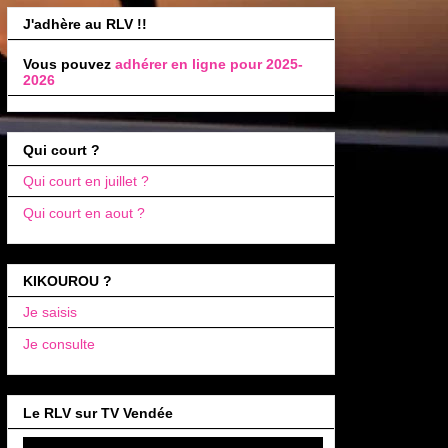
J'adhère au RLV !!
Vous pouvez
adhérer en ligne pour 2025-
2026
Qui court ?
Qui court en juillet ?
Qui court en aout ?
KIKOUROU ?
Je saisis
Je consulte
Le RLV sur TV Vendée