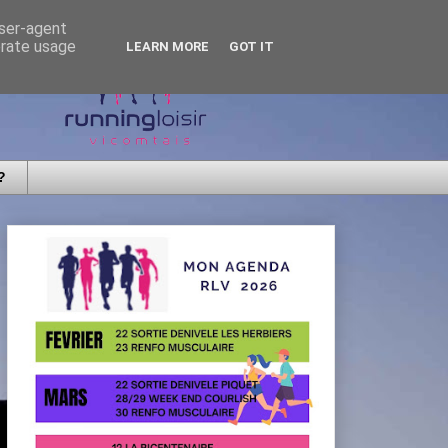
user-agent
erate usage
LEARN MORE
GOT IT
?