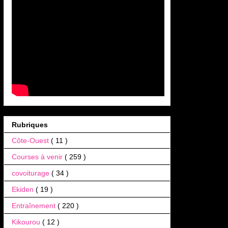
Rubriques
Côte-Ouest
( 11 )
Courses à venir
( 259 )
covoiturage
( 34 )
Ekiden
( 19 )
Entraînement
( 220 )
Kikourou
( 12 )