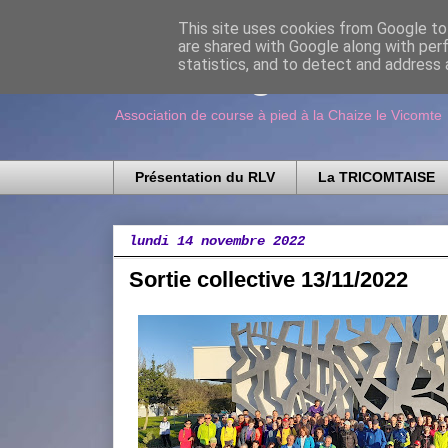
This site uses cookies from Google to 
are shared with Google along with per
Running Loisir V
statistics, and to detect and address 
Association de course à pied à la Chaize le Vicomte
Présentation du RLV
La TRICOMTAISE
lundi 14 novembre 2022
Sortie collective 13/11/2022