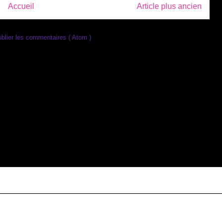
Accueil
Article plus ancien
blier les commentaires ( Atom )