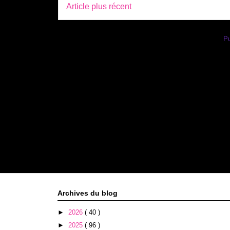
Article plus récent
Inscription à :
Pu
Archives du blog
►
2026
( 40 )
►
2025
( 96 )