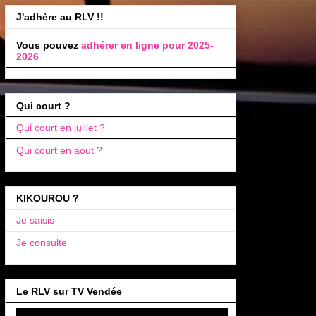
J'adhère au RLV !!
Vous pouvez
adhérer en ligne pour 2025-
2026
Qui court ?
Qui court en juillet ?
Qui court en aout ?
KIKOUROU ?
Je saisis
Je consulte
Le RLV sur TV Vendée