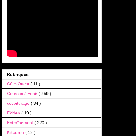
Rubriques
Côte-Ouest
( 11 )
Courses à venir
( 259 )
covoiturage
( 34 )
Ekiden
( 19 )
Entraînement
( 220 )
Kikourou
( 12 )