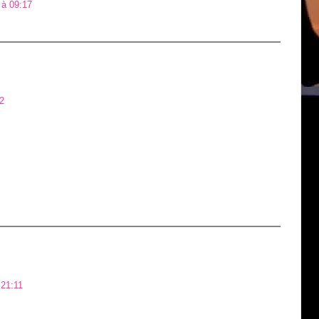
 à 09:17
2
 21:11