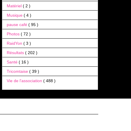
Matériel
( 2 )
Musique
( 4 )
pause café
( 95 )
Photos
( 72 )
RaidYon
( 3 )
Résultats
( 202 )
Santé
( 16 )
Tricomtaise
( 39 )
Vie de l'association
( 488 )