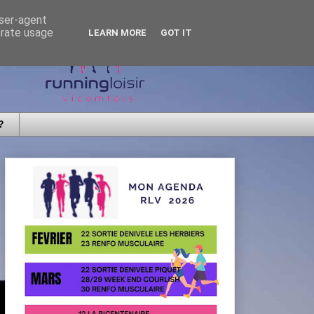
user-agent
erate usage
LEARN MORE
GOT IT
?