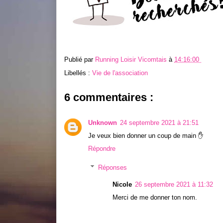
Publié par
Running Loisir Vicomtais
à
14:16:00
Libellés :
Vie de l'association
6 commentaires :
Unknown
24 septembre 2021 à 21:51
Je veux bien donner un coup de main ✋
Répondre
Réponses
Nicole
26 septembre 2021 à 11:32
Merci de me donner ton nom.