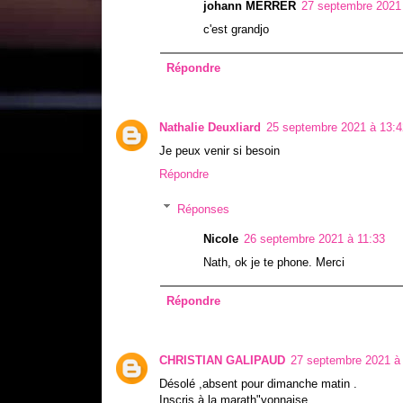
johann MERRER
27 septembre 2021
c'est grandjo
Répondre
Nathalie Deuxliard
25 septembre 2021 à 13:4
Je peux venir si besoin
Répondre
Réponses
Nicole
26 septembre 2021 à 11:33
Nath, ok je te phone. Merci
Répondre
CHRISTIAN GALIPAUD
27 septembre 2021 à
Désolé ,absent pour dimanche matin .
Inscris à la marath"yonnaise .