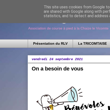
This site uses cookies from Google to 
are shared with Google along with per
Running Loisir V
statistics, and to detect and address 
Association de course à pied à la Chaize le Vicomte
Présentation du RLV
La TRICOMTAISE
vendredi 24 septembre 2021
On a besoin de vous