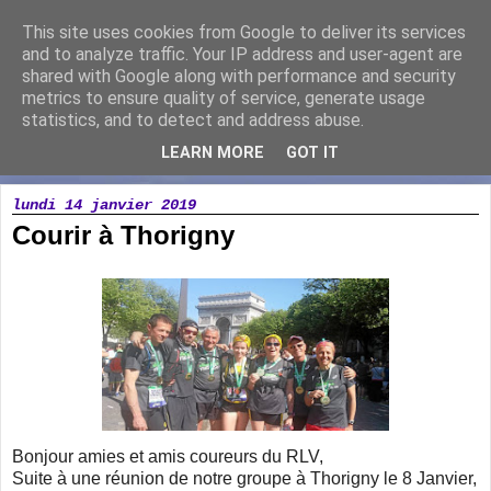
This site uses cookies from Google to deliver its services
Running Loisir Vicomtais
and to analyze traffic. Your IP address and user-agent are
shared with Google along with performance and security
metrics to ensure quality of service, generate usage
Association de course à pied à la Chaize le Vicomte
statistics, and to detect and address abuse.
LEARN MORE
GOT IT
▼
lundi 14 janvier 2019
Courir à Thorigny
Bonjour amies et amis coureurs du RLV,
Suite à une réunion de notre groupe à Thorigny le 8 Janvier,