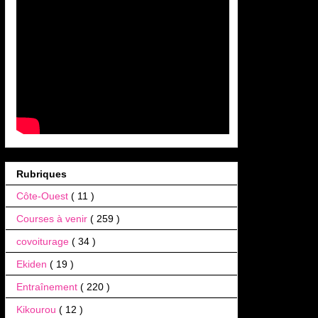
Rubriques
Côte-Ouest
( 11 )
Courses à venir
( 259 )
covoiturage
( 34 )
Ekiden
( 19 )
Entraînement
( 220 )
Kikourou
( 12 )