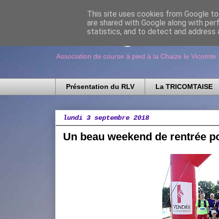
This site uses cookies from Google to 
are shared with Google along with per
Running Loisir V
statistics, and to detect and address 
Association de course à pied à la Chaize le Vicomte
Présentation du RLV
La TRICOMTAISE
lundi 3 septembre 2018
Un beau weekend de rentrée p