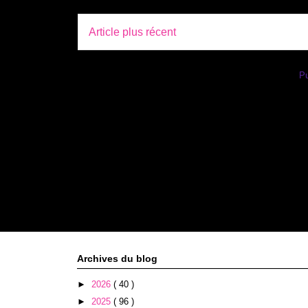
Article plus récent
Inscription à :
Pu
Archives du blog
►
2026
( 40 )
►
2025
( 96 )