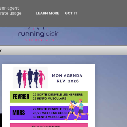
user-agent
erate usage
LEARN MORE
GOT IT
?