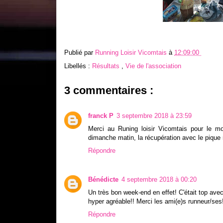
Publié par
Running Loisir Vicomtais
à
12:09:00
Libellés :
Résultats
,
Vie de l'association
3 commentaires :
franck P
3 septembre 2018 à 23:59
Merci au Runing loisir Vicomtais pour le m
dimanche matin, la récupération avec le pique 
Répondre
Bénédicte
4 septembre 2018 à 00:20
Un très bon week-end en effet! C'était top av
hyper agréable!! Merci les ami(e)s runneur/ses
Répondre