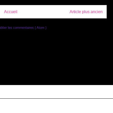
Accueil
Article plus ancien
blier les commentaires ( Atom )