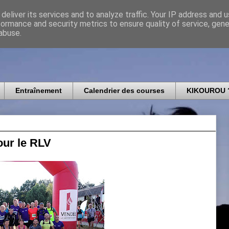
deliver its services and to analyze traffic. Your IP address and 
formance and security metrics to ensure quality of service, gen
icomtais
abuse.
Entraînement
Calendrier des courses
KIKOUROU 
our le RLV