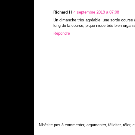
Richard H
4 septembre 2018 à 07:08
Un dimanche très agréable, une sortie course 
long de la course, pique nique très bien organ
Répondre
N'hésite pas à commenter, argumenter, féliciter, râler, c