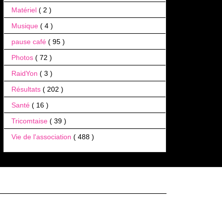
Matériel
( 2 )
Musique
( 4 )
pause café
( 95 )
Photos
( 72 )
RaidYon
( 3 )
Résultats
( 202 )
Santé
( 16 )
Tricomtaise
( 39 )
Vie de l'association
( 488 )