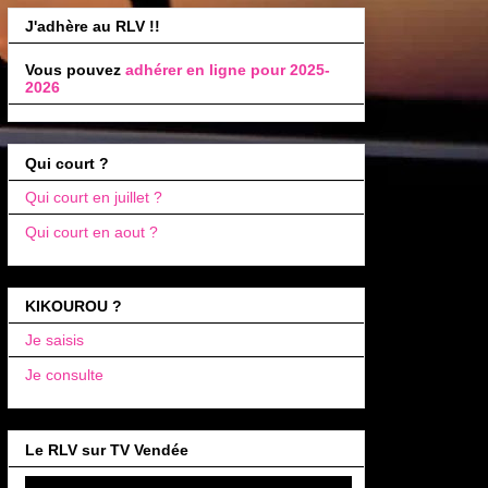
J'adhère au RLV !!
Vous pouvez
adhérer en ligne pour 2025-
2026
Qui court ?
Qui court en juillet ?
Qui court en aout ?
KIKOUROU ?
Je saisis
Je consulte
Le RLV sur TV Vendée