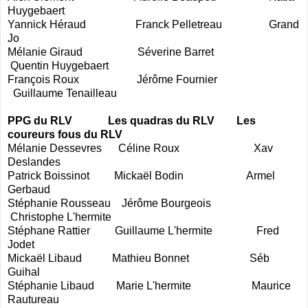
Huygebaert
Yannick Héraud
Franck Pelletreau
Grand
Jo
Mélanie Giraud
Séverine Barret
Quentin Huygebaert
François Roux
Jérôme Fournier
Guillaume Tenailleau
PPG du RLV
Les quadras du RLV
Les
coureurs fous du RLV
Mélanie Dessevres
Céline Roux
Xav
Deslandes
Patrick Boissinot
Mickaël Bodin
Armel
Gerbaud
Stéphanie Rousseau
Jérôme Bourgeois
Christophe L'hermite
Stéphane Rattier
Guillaume L'hermite
Fred
Jodet
Mickaël Libaud
Mathieu Bonnet
Séb
Guihal
Stéphanie Libaud
Marie L'hermite
Maurice
Rautureau