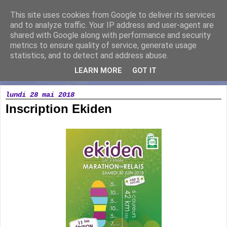
This site uses cookies from Google to deliver its services
Running Loisir Vicomtais
and to analyze traffic. Your IP address and user-agent are
shared with Google along with performance and security
metrics to ensure quality of service, generate usage
Association de course à pied à la Chaize le Vicomte
statistics, and to detect and address abuse.
LEARN MORE
GOT IT
▼
lundi 28 mai 2018
Inscription Ekiden