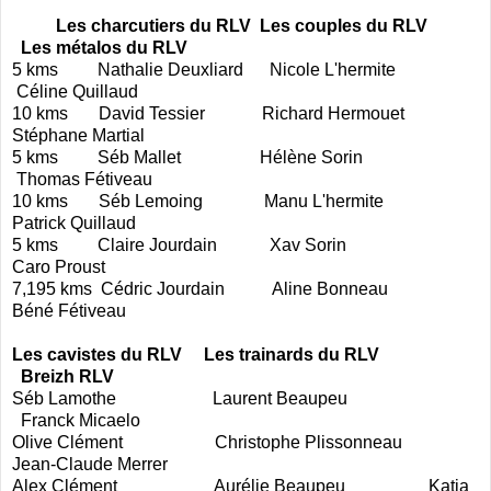
Les charcutiers du RLV
Les couples du RLV
Les métalos du RLV
5 kms
Nathalie Deuxliard
Nicole L'hermite
Céline Quillaud
10 kms
David Tessier
Richard Hermouet
Stéphane Martial
5 kms
Séb Mallet
Hélène Sorin
Thomas Fétiveau
10 kms
Séb Lemoing
Manu L'hermite
Patrick Quillaud
5 kms
Claire Jourdain
Xav Sorin
Caro Proust
7,195 kms
Cédric Jourdain
Aline Bonneau
Béné Fétiveau
Les cavistes du RLV
Les trainards du RLV
Breizh RLV
Séb Lamothe
Laurent Beaupeu
Franck Micaelo
Olive Clément
Christophe Plissonneau
Jean-Claude Merrer
Alex Clément
Aurélie Beaupeu
Katia